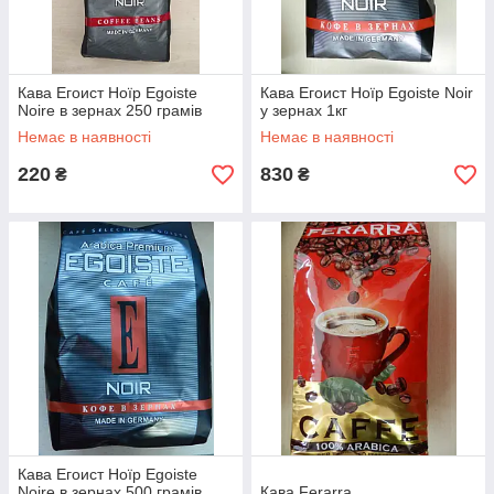
Кава Егоист Ноїр Egoiste
Кава Егоист Ноїр Egoiste Noir
Noire в зернах 250 грамів
у зернах 1кг
Немає в наявності
Немає в наявності
220
830
₴
₴
Кава Егоист Ноїр Egoiste
Noire в зернах 500 грамів
Кава Ferarra