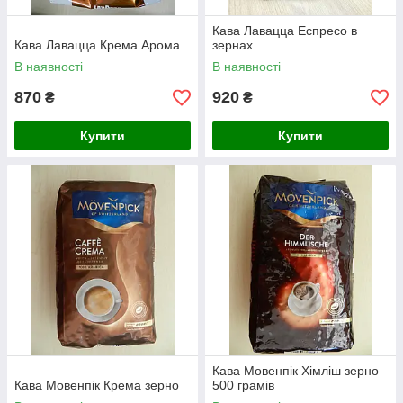
Кава Лавацца Еспресо в
Кава Лавацца Крема Арома
зернах
В наявності
В наявності
870
920
₴
₴
Купити
Купити
Кава Мовенпік Хімліш зерно
Кава Мовенпік Крема зерно
500 грамів