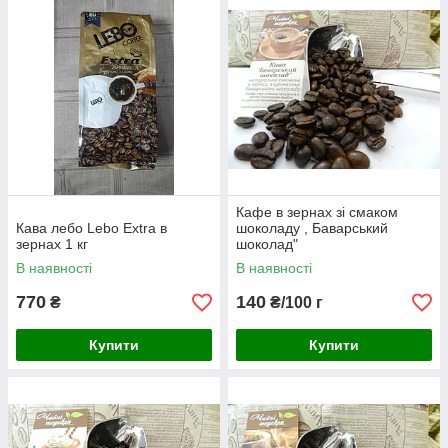
Так само Ви можете придбати кавові зерна в нашому
магазині від 50г. Послуга помелу зерен кави різного ступеня,
для наших клієнтів БЕЗКОШТОВНА.
Місцезнаходження нашого магазину на центральному ринку
р. Харків
Кафе в зернах зі смаком
Кава лебо Lebo Extra в
шоколаду , Баварський
зернах 1 кг
шоколад"
В наявності
В наявності
770
140
₴
₴/100 г
Купити
Купити