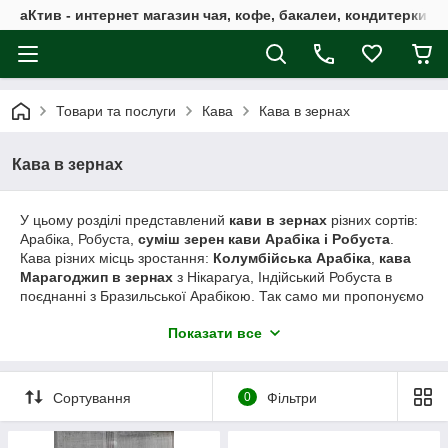
аКтив - интернет магазин чая, кофе, бакалеи, кондитерки 
Товари та послуги
Кава
Кава в зернах
Кава в зернах
У цьому розділі представлений
кави в зернах
різних сортів:
Арабіка, Робуста,
суміш
зерен кави Арабіка і Робуста
.
Кава різних місць зростання:
Колумбійська Арабіка
,
кава
Марагоджип в зернах
з Нікарагуа, Індійський Робуста в
поєднанні з Бразильської Арабікою. Так само ми пропонуємо
придбати зерна з натуральними ароматизаторами:
кава
Показати все
Баварський шоколад
,
кава в зернах Ірландський Крем
,
кава Кубинський Ром
.
Ви можете замовити доставку кави поштою в усі регіони
Сортування
0
Фільтри
України, де працюють поштові відділення. Багато видів
кавових зерен Ви можете придбати від 100 гр у вигляді
пробника (зв'яжіться з оператором).