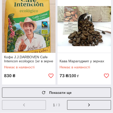
Кофе J.J.DARBOVEN Cafe
Intencon ecologico 1кг в зерне
Кава Марагоджип у зернах
Немає в наявності
Немає в наявності
830
73
₴
₴/100 г
Показати ще
1
/ 3