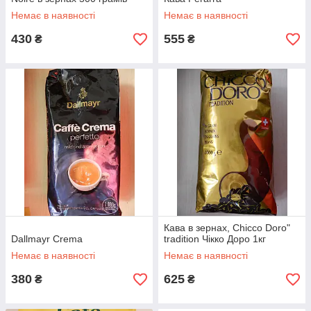
Немає в наявності
Немає в наявності
430
555
₴
₴
Кава в зернах, Chicco Doro"
Dallmayr Crema
tradition Чікко Доро 1кг
Немає в наявності
Немає в наявності
380
625
₴
₴