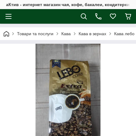
аКтив - интернет магазин чая, кофе, бакалеи, кондитерки 
Товари та послуги
Кава
Кава в зернах
Кава лебо 