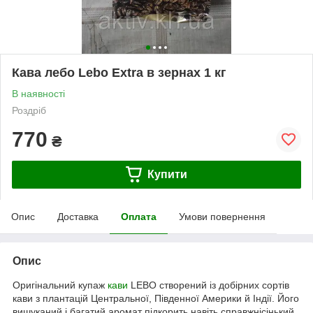
Кава лебо Lebo Extra в зернах 1 кг
В наявності
Роздріб
770
₴
Купити
Опис
Доставка
Оплата
Умови повернення
Опис
Оригінальний купаж
кави
LEBO створений із добірних сортів
кави з плантацій Центральної, Південної Америки й Індії. Його
вишуканий і багатий аромат підкорить навіть справжнісінький