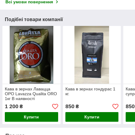
Всі умови повернення
Подібні товари компанії
Кава в зернах Лавацца
Кава в зернах гондурас 1
Кава
ОРО Lavazza Qualita ORO
кг.
супр
1кг В наявності
1 200
850
850
₴
₴
Купити
Купити