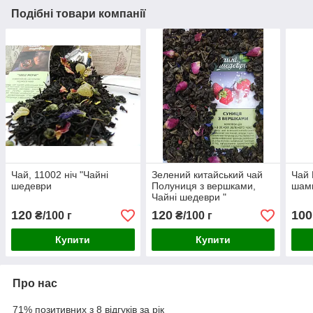
Подібні товари компанії
Чай, 11002 ніч "Чайні
Зелений китайський чай
Чай 
шедеври
Полуниця з вершками,
шамп
Чайні шедеври "
120
120
100
₴/100 г
₴/100 г
Купити
Купити
Про нас
71% позитивних з 8 відгуків за рік