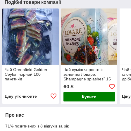
Подібні товари компанії
Чай Greenfield Golden
Чай суміш чорного із
Чай 
Ceylon чорний 100
зеленим Ловаре,
слон
пакетиків
Shampagne splashes" 15
дріб
пірамід
60
₴
Ціну уточнюйте
Цін
Купити
Про нас
71% позитивних з 8 відгуків за рік