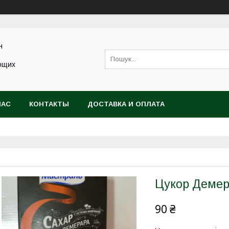
н
ющих
НАС
КОНТАКТЫ
ДОСТАВКА И ОПЛАТА
Цукор Демер
90 ₴