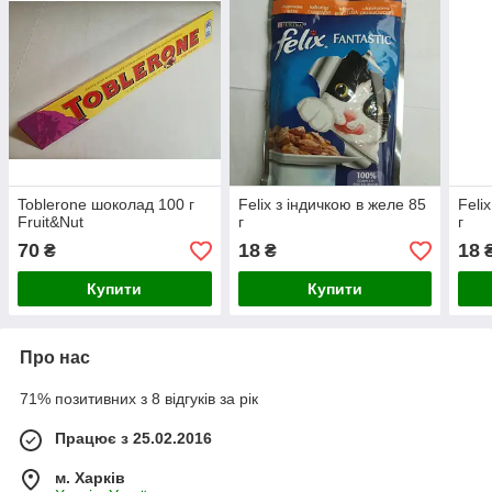
Toblerone шоколад 100 г
Felix з індичкою в желе 85
Feli
Fruit&Nut
г
г
70
18
18
₴
₴
Купити
Купити
Про нас
71% позитивних з 8 відгуків за рік
Працює з 25.02.2016
м. Харків