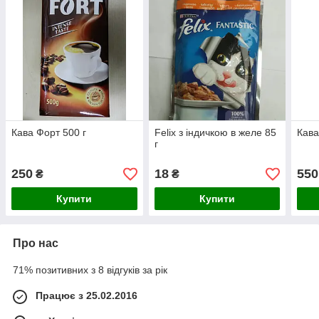
Кава Форт 500 г
Felix з індичкою в желе 85
Кава
г
250
18
550
₴
₴
Купити
Купити
Про нас
71% позитивних з 8 відгуків за рік
Працює з 25.02.2016