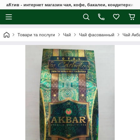
аКтив - интернет магазин чая, кофе, бакалеи, кондитерки 
Товари та послуги
Чай
Чай фасованный
Чай Акб