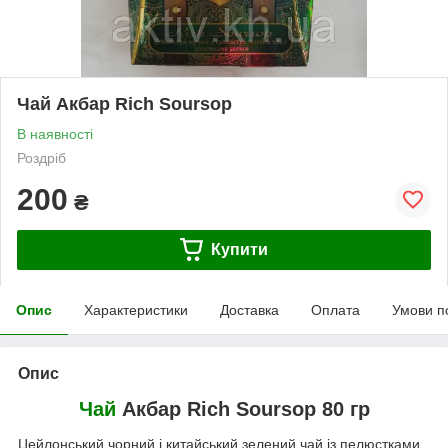
Чай Акбар Rich Soursop
В наявності
Роздріб
200
₴
Купити
Опис
Характеристики
Доставка
Оплата
Умови п
Опис
Чай
Акбар Rich Soursop 80 гр
Цейлонський чорний і китайський зелений чай із пелюстками