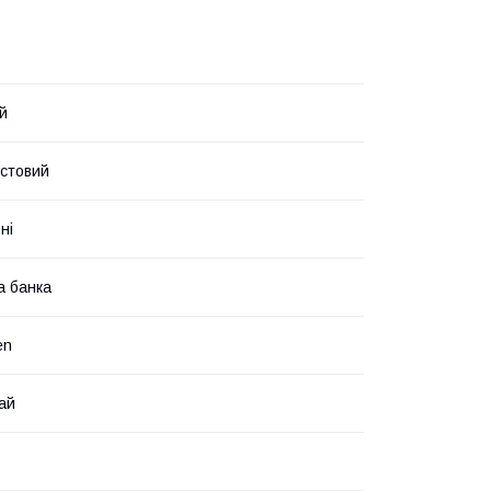
й
стовий
ні
а банка
en
ай