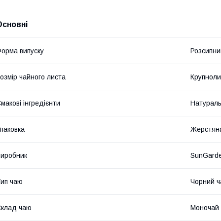
Основні
орма випуску
Розсипни
озмір чайного листа
Крупноли
макові інгредієнти
Натураль
паковка
Жерстян
иробник
SunGard
ип чаю
Чорний ч
клад чаю
Моночай