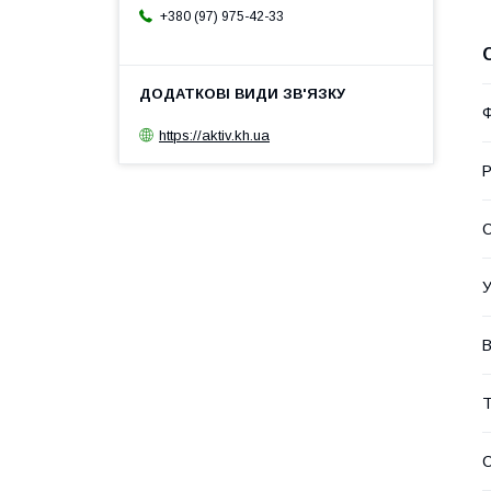
+380 (97) 975-42-33
Ф
https://aktiv.kh.ua
Р
С
У
В
Т
С