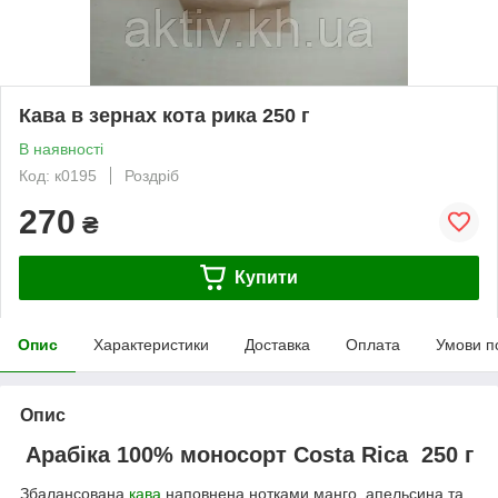
Кава в зернах кота рика 250 г
В наявності
Код: к0195
Роздріб
270
₴
Купити
Опис
Характеристики
Доставка
Оплата
Умови п
Опис
Арабіка 100% моносорт
Costa Rica 250 г
Збалансована
кава
наповнена нотками манго, апельсина та