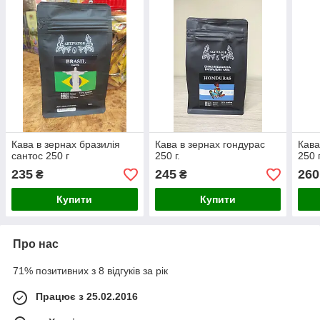
Кава в зернах бразилія
Кава в зернах гондурас
Кава
сантос 250 г
250 г.
250 
235
245
260
₴
₴
Купити
Купити
Про нас
71% позитивних з 8 відгуків за рік
Працює з 25.02.2016