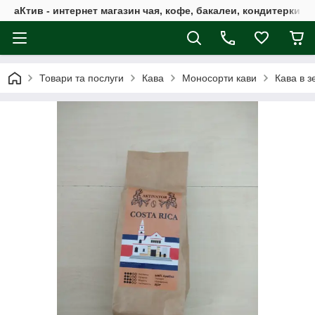
аКтив - интернет магазин чая, кофе, бакалеи, кондитерки 
Товари та послуги
Кава
Моносорти кави
Кава в з