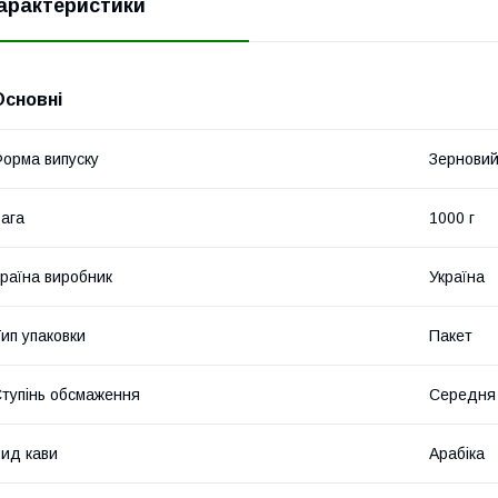
арактеристики
Основні
орма випуску
Зернови
ага
1000 г
раїна виробник
Україна
ип упаковки
Пакет
тупінь обсмаження
Середня
ид кави
Арабіка