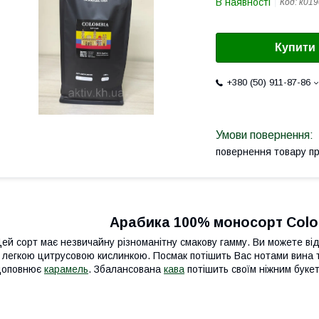
В наявності
Код:
к019
Купити
+380 (50) 911-87-86
повернення товару п
Арабика 100% моносорт Colo
ей сорт має незвичайну різноманітну смакову гамму. Ви можете відч
 легкою цитрусовою кислинкою. Посмак потішить Вас нотами вина т
доповнює
карамель
. Збалансована
кава
потішить своїм ніжним буке