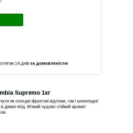
0
ротягом 14 днів
за домовленістю
mbia Supremo 1кг
ути як солодкі фруктові відтінки, так і шоколадні
а диких ягід. М'який чудово стійкий аромат
том.