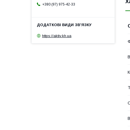
Х
+380 (97) 975-42-33
https://aktiv.kh.ua
Ф
В
К
Т
С
В