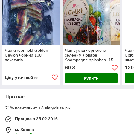
Чай Greenfield Golden
Чай суміш чорного із
Чай 
Ceylon чорний 100
зеленим Ловаре,
Сріб
пакетиків
Shampagne splashes" 15
шмат
пірамід
грам
60
120
₴
Ціну уточнюйте
Купити
Про нас
71% позитивних з 8 відгуків за рік
Працює з 25.02.2016
м. Харків