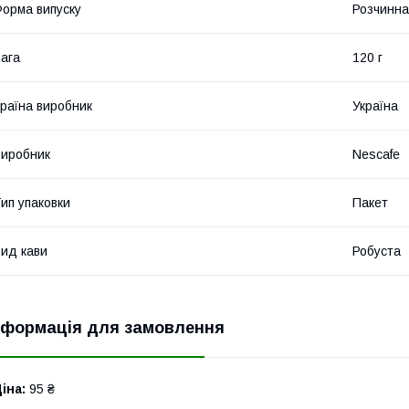
орма випуску
Розчинна
ага
120 г
раїна виробник
Україна
иробник
Nescafe
ип упаковки
Пакет
ид кави
Робуста
нформація для замовлення
іна:
95 ₴