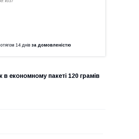
од:
к037
ротягом 14 днів
за домовленістю
в економному пакеті 120 грамів