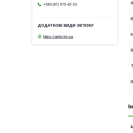
Ф
+380 (97) 975-42-33
В
К
https://aktiv.kh.ua
В
Т
В
І
Ц