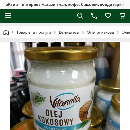
аКтив - интернет магазин чая, кофе, бакалеи, кондитерки 
Товари та послуги
Делікатеси
Олія оливкова
Олія