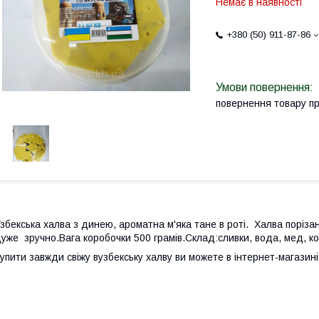
Немає в наявності
+380 (50) 911-87-86
повернення товару п
збекська халва з динею, ароматна м'яка тане в роті. Халва поріза
уже зручно.Вага коробочки 500 грамів.Склад:сливки, вода, мед, к
упити завжди свіжу вузбекську халву ви можете в інтернет-магазині