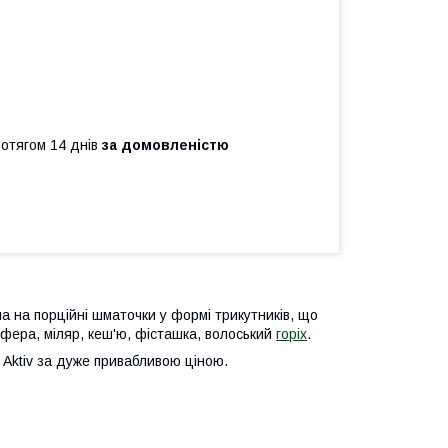
ротягом 14 днів
за домовленістю
на на порційні шматочки у формі трикутників, що
офера, міляр, кеш'ю, фісташка, волоський
горіх
.
 Aktiv за дуже привабливою ціною.