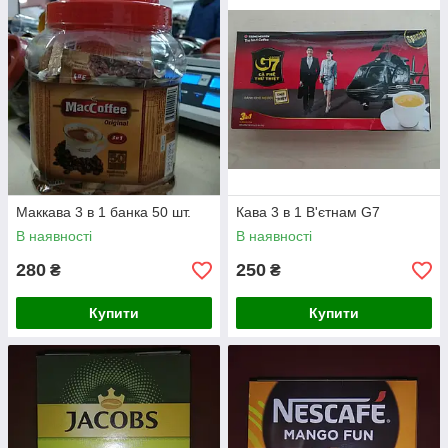
Ви можете замовити доставку поштою, або придбати каву в
стіках і кавові суміші, в нашому магазині. Місцезнаходження
нашого магазину: р. Харків, ц. ринок.
Маккава 3 в 1 банка 50 шт.
Кава 3 в 1 В'єтнам G7
В наявності
В наявності
280
250
₴
₴
Купити
Купити