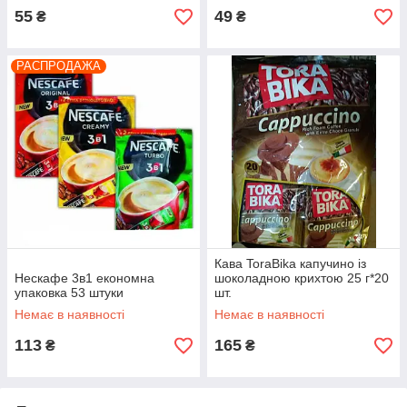
55
49
₴
₴
РАСПРОДАЖА
Кава ToraBika капучино із
Нескафе 3в1 економна
шоколадною крихтою 25 г*20
упаковка 53 штуки
шт.
Немає в наявності
Немає в наявності
113
165
₴
₴