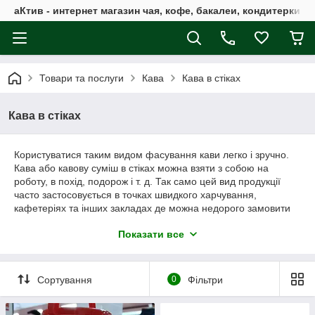
аКтив - интернет магазин чая, кофе, бакалеи, кондитерки 
Товари та послуги
Кава
Кава в стіках
Кава в стіках
Користуватися таким видом фасування кави легко і зручно.
Кава або кавову суміш в стіках можна взяти з собою на
роботу, в похід, подорож і т. д. Так само цей вид продукції
часто застосовується в точках швидкого харчування,
кафетеріях та інших закладах де можна недорого замовити
обраний напій.
Показати все
У групі представлений
кави в стіках
як без добавок:
Нескафе класік стік
,
кава Якобс в стіках
, так і кавові
суміші:
Якобз 3 в 1
,
Нескафе Турбо
,
Нескафе 3 в 1 Кокос
.
Сортування
0
Фільтри
Якщо ви не знайшли на нашому сайті кави котрий шукали, Ви
можете повідомити нашому менеджеру і залишити
замовлення. Ми спробуємо розшукати необхідний кави.